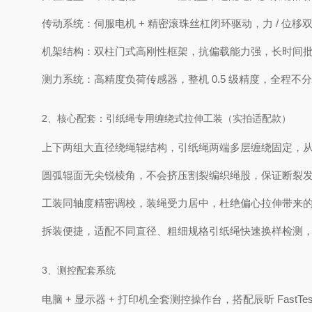
传动系统：伺服电机 + 精密滚珠丝杠闭环驱动，力 / 位
机架结构：双柱门式高刚性框架，抗偏载能力强，长时间
测力系统：高精度负荷传感器，整机 0.5 级精度，全程
2、核心配套：引纸绳专用缠绕式拉伸工装（实拍适配款）
上下两组大直径绕绳辊结构，引纸绳两端多层缠绕固定，
圆弧辊面无尖锐棱角，不会挤压割裂编织绳股，保证断裂
工装同轴度精密调校，装绳受力居中，杜绝偏心拉伸带来
拆装便捷，适配不同直径、粗细规格引纸绳快速换样检测
3、测控配套系统
电脑 + 显示器 + 打印机全套测控操作台，搭配辰昕 Fas