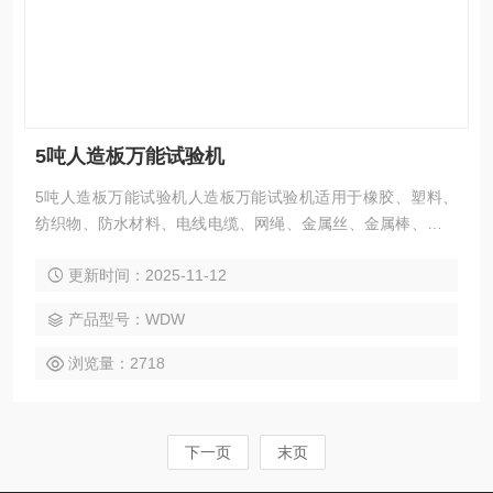
5吨人造板万能试验机
5吨人造板万能试验机人造板万能试验机适用于橡胶、塑料、
纺织物、防水材料、电线电缆、网绳、金属丝、金属棒、金属
板等材料的拉伸试验，增加附具可做压缩、弯曲等试验。具有
更新时间：2025-11-12
试验力数字显示，试验速度连续可调,试样拉断自动停机，峰值
保持等功能。
产品型号：WDW
浏览量：2718
下一页
末页