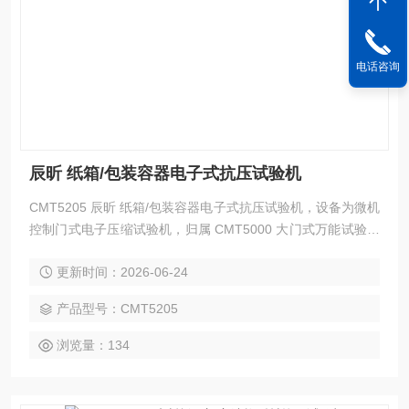
电话咨询
辰昕 纸箱/包装容器电子式抗压试验机
CMT5205 辰昕 纸箱/包装容器电子式抗压试验机，设备为微机
控制门式电子压缩试验机，归属 CMT5000 大门式万能试验机
体系，搭载TQ-1A 200kN 轮辐式压力传感器 + 万向对中压缩
更新时间：2026-06-24
工装，以伺服电机、滚珠丝杠闭环驱动，专门用于各类块状、
柱状、板材试样抗压强度、变形模量、屈服压力、压溃力、蠕
产品型号：CMT5205
变压缩等试验；精准采集压力 - 位移曲线与峰值载荷，出具符
合国标检测报告，是建材、橡塑、包装、陶瓷
浏览量：134