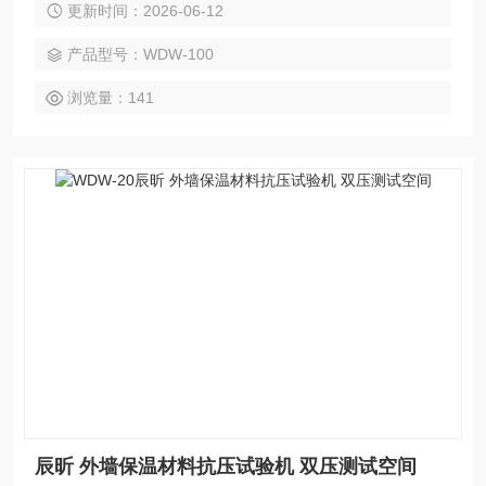
更新时间：2026-06-12
弹簧产品提供精准的力学性能验证。设备配备全封闭安全防护
门，可有效防止试验过程中弹簧崩弹伤人，同时加高的行程空
产品型号：WDW-100
间，可适配超长规格弹簧的全行程压缩测试。
浏览量：141
辰昕 外墙保温材料抗压试验机 双压测试空间