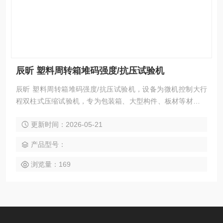
辰昕 塑料周转箱堆码强度/抗压试验机
辰昕 塑料周转箱堆码强度/抗压试验机，设备为微机控制大行
程双柱式压缩试验机，专为包装箱、大型构件、板材等材料的
抗压性能检测打造，采用大开口高刚性框架设计，最大试验力
更新时间：2026-05-21
覆盖 50kN~100kN，可完成抗压强度、压溃载荷、变形量、抗
压刚度、堆码强度等全项压缩性能测试，广泛应用于包装、建
产品型号：
材、家具、汽车等行业，是工业企业、质检机构的专用力学检
测设备。
浏览量：169