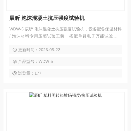
辰昕 泡沫混凝土抗压强度试验机
WDW-5 辰昕 泡沫混凝土抗压强度试验机，设备配备保温材料
/ 泡沫材料专用压缩试验工装，搭配单臂电子万能试验机使
用，是建筑保温行业力学性能检测的标准配置。主要用于测定
更新时间：2026-05-22
保温材料、泡沫材料在轴向压缩载荷下的力学性能，是评价材
料抗压承载能力、变形特性的关键试验，广泛应用于建筑材料
产品型号：WDW-5
检测机构、保温材料生产企业、施工实验室及科研院校。
浏览量：177