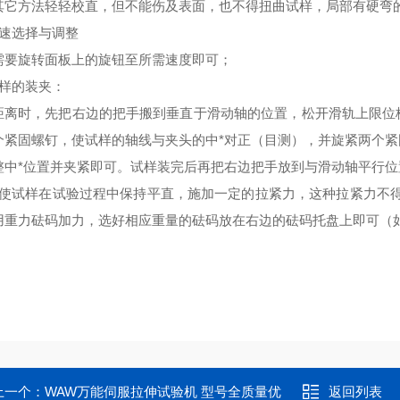
其它方法轻轻校直，但不能伤及表面，也不得扭曲试样，局部有硬弯
转速选择与调整
需要旋转面板上的旋钮至所需速度即可；
试样的装夹：
距离时，先把右边的把手搬到垂直于滑动轴的位置，松开滑轨上限位
个紧固螺钉，使试样的轴线与夹头的中*对正（目测），并旋紧两个
整中*位置并夹紧即可。试样装完后再把右边把手放到与滑动轴平行位
为使试样在试验过程中保持平直，施加一定的拉紧力，这种拉紧力不
用重力砝码加力，选好相应重量的砝码放在右边的砝码托盘上即可（
上一个：
WAW万能伺服拉伸试验机 型号全质量优
返回列表