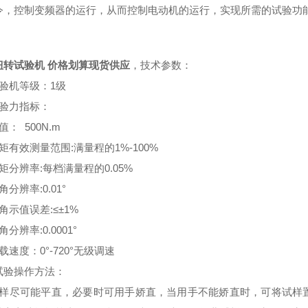
令，控制变频器的运行，从而控制电动机的运行，实现所需的试验功
扭转试验机 价格划算现货供应
，技术参数：
试验机等级：1级
试验力指标：
值： 500N.m
矩有效测量范围:满量程的1%-100%
矩分辨率:每档满量程的0.05%
角分辨率:0.01°
角示值误差:≤±1%
角分辨率:0.0001°
载速度：0°-720°无级调速
试验操作方法：
试样尽可能平直，必要时可用手娇直，当用手不能娇直时，可将试样