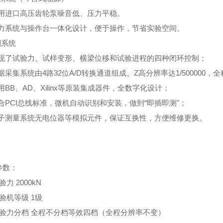
1采用进口高压齿轮泵噪音低、压力平稳。
2动力系统与操作台一体化设计，便于操作，节省实验空间。
制系统
1实现了试验力、试样变形、横梁位移和试验进程的四种闭环控制；
数据采集系统由4路32位A/D转换通道组成。Z高分辨率达1/500000，
选用BB、AD、Xilinx等原装集成器件，全数字化设计；
符合PCI总线标准，微机自动识别和安装，做到“即插即测"；
5电子测量系统无电位器等模拟元件，保证互换性，方便维修更换。
参数：
验力 2000kN
验机等级 1级
试验力分档 全程不分档等效四档（全程分辨率不变）