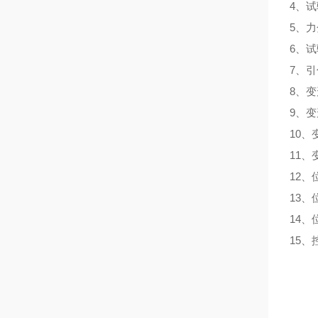
4、试
5、力分
6、试
7、引
8、变
9、变
10、
11、
12、
13、
14、
15