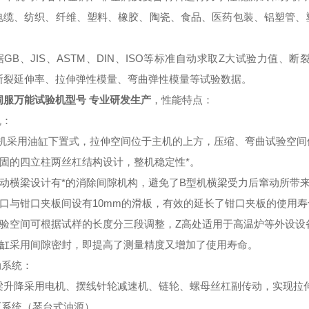
电缆、纺织、纤维、塑料、橡胶、陶瓷、食品、医药包装、铝塑管、
。
据GB、JIS、ASTM、DIN、ISO等标准自动求取Z大试验力值
断裂延伸率、拉伸弹性模量、弯曲弹性模量等试验数据。
伺服万能试验机型号 专业研发生产
，性能特点：
机：
1主机采用油缸下置式，拉伸空间位于主机的上方，压缩、弯曲试验空
 坚固的四立柱两丝杠结构设计，整机稳定性*。
3 移动横梁设计有*的消除间隙机构，避免了B型机横梁受力后窜动所带
4 钳口与钳口夹板间设有10mm的滑板，有效的延长了钳口夹板的使用
5 试验空间可根据试样的长度分三段调整，Z高处适用于高温炉等外设设
6 油缸采用间隙密封，即提高了测量精度又增加了使用寿命。
动系统：
梁升降采用电机、摆线针轮减速机、链轮、螺母丝杠副传动，实现拉
液压系统（琴台式油源）