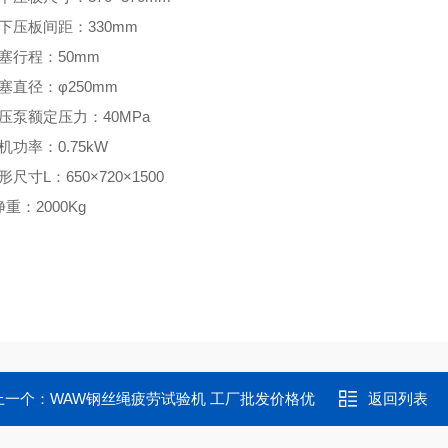
下压板间距：330mm
塞行程：50mm
塞直径：φ250mm
压泵额定压力：40MPa
机功率：0.75kW
形尺寸L：650×720×1500
净重：2000Kg
上一个：
WAW钢丝绳疲劳试验机 工厂批发价格优
返回列表