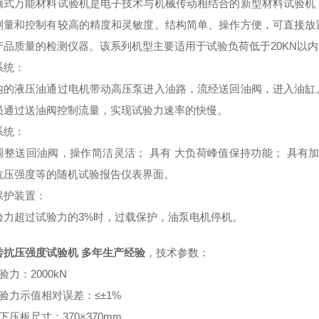
脑式万能材料试验机是电子技术与机械传动相结合的新型材料试验机
测量和控制有较高的精度和灵敏度。结构简单、操作方便，可直接放
产品质量的检测仪器。该系列机型主要适用于试验负荷低于20KN以
系统：
内的液压油通过电机带动高压泵进入油路，流经送回油阀，进入油缸
员通过送油阀控制流量，实现试验力速率的快慢。
系统：
调整送回油阀，操作简洁灵活； 具有 大负荷峰值保持功能； 具有
抗压强度等的随机试验报告仪表界面。
保护装置：
验力超过试验力的3%时，过载保护，油泵电机停机。
砖抗压强度试验机 多年生产经验
，技术参数：
验力：2000kN
验力示值相对误差：≤±1%
下压板尺寸：370×370mm