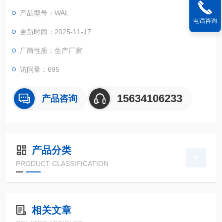
船用缆绳（远洋运输、渔业捕捞、港口装卸、电力系绳、石油勘
产品型号：WAL
探 装卸吊网、成组吊网、场地货物罩网、船舶护栏网、舷梯
电话咨询
网）、救生绳索、低弹力撑子绳索、尼龙单丝六股（锦纶复丝
更新时间：2025-11-17
（线）、丙纶长丝（线））、丙纶长丝（线）十二股绳、锦纶复
厂商性质：生产厂家
丝/双层编编织
访问量：695
15634106233
产品咨询
产品分类
PRODUCT CLASSIFICATION
相关文章