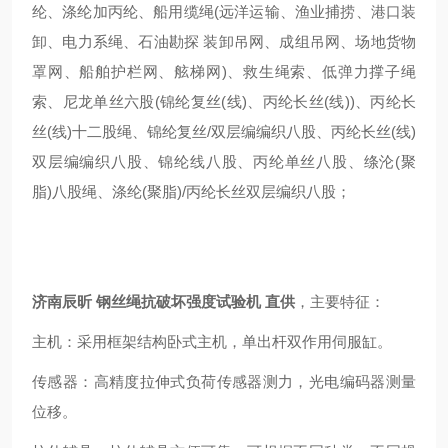
纶、涤纶加丙纶、船用缆绳(远洋运输、渔业捕捞、港口装
卸、电力系绳、石油勘探 装卸吊网、成组吊网、场地货物
罩网、船舶护栏网、舷梯网)、救生绳索、低弹力撑子绳
索、尼龙单丝六股(锦纶复丝(线)、丙纶长丝(线))、丙纶长
丝(线)十二股绳、锦纶复丝/双层编编织八股、丙纶长丝(线)
双层编编织八股、锦纶线八股、丙纶单丝八股、绦沦(聚
脂)八股绳、涤纶(聚脂)/丙纶长丝双层编织八股；
济南辰昕 钢丝绳抗破坏强度试验机 直供
，主要特征：
主机：采用框架结构卧式主机，单出杆双作用伺服缸。
传感器：高精度拉伸式负荷传感器测力，光电编码器测量
位移。