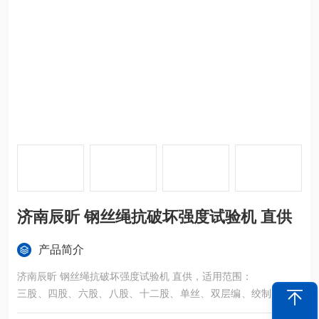
济南辰昕 钢丝绳抗破坏强度试验机 直供
产品简介
济南辰昕 钢丝绳抗破坏强度试验机 直供，适用范围：
三股、四股、六股、八股、十二股、单丝、双层编、绞制、人造
纤维绳索、天然纤维绳索、高强锦纶、高强丙纶、涤纶加丙纶、