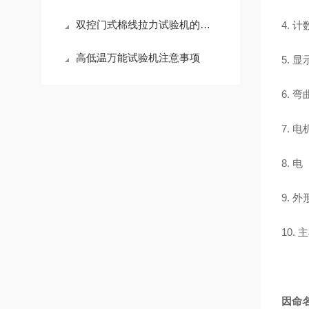
双控门式棉线拉力试验机的精度如何来判断
4. 计
高低温万能试验机注意事项
5.
6. 弯
7. 
8. 
9. 外
10. 
因命