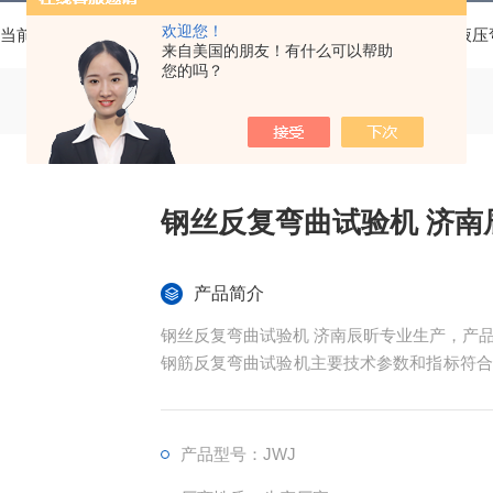
欢迎您！
当前位置：
首页
产品中心
弯曲试验机系列
微机控制液压
来自美国的朋友！有什么可以帮助
您的吗？
钢丝反复弯曲试验机 济南
产品简介
钢丝反复弯曲试验机 济南辰昕专业生产，产
钢筋反复弯曲试验机主要技术参数和指标符合GBT14
6-2003《钢筋混凝土钢筋弯曲和反向弯曲
与施工一机两用。
产品型号：JWJ