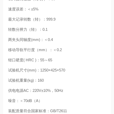
速度误差：＜±5%
最大记录转数（转）：999.9
转数分辨力（转）：0.1
两夹头同轴度(mm)：＜0.4
移动导轨平行度（mm）：＜0.2
钳口硬度( HRC )：55～65
试验机尺寸(mm)：1250×425×570
试验机重量(kg)：160
供电电源AC：220V±10%，50Hz
噪音：＜70dB（A）
装配质量符合国家标准：GB/T2611