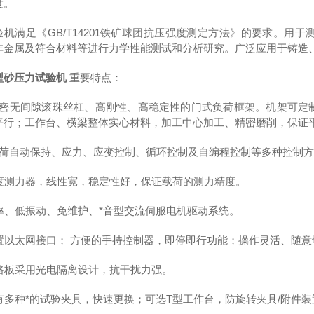
度。
验机满足《GB/T14201铁矿球团抗压强度测定方法》的要求。用
非金属及符合材料等进行力学性能测试和分析研究。广泛应用于铸造
型砂压力试验机
重要特点：
精密无间隙滚珠丝杠、高刚性、高稳定性的门式负荷框架。机架可定
平行；工作台、横梁整体实心材料，加工中心加工、精密磨削，保证
载荷自动保持、应力、应变控制、循环控制及自编程控制等多种控制
 精度测力器，线性宽，稳定性好，保证载荷的测力精度。
 速率、低振动、免维护、*音型交流伺服电机驱动系统。
 内置以太网接口； 方便的手持控制器，即停即行功能；操作灵活、随意
 电路板采用光电隔离设计，抗干扰力强。
 拥有多种*的试验夹具，快速更换；可选T型工作台，防旋转夹具/附