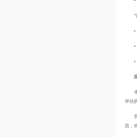
评估
息，