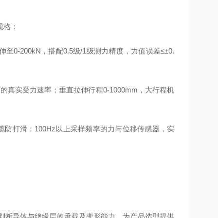
规格：
至0-200kN，搭配0.5级/1级测力精度，力值误差≤±0.
用中的真实受力速率；垂直拉伸行程0-1000mm，大行程机
径电缆防打滑；100Hz以上采样频率的力与位移传感器，实
观判断导体与绝缘层的承载及变形能力，为产品选型提供