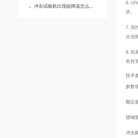
6. 
冲击试验机出现故障该怎么排除？
求。
7.
企业
8.
夹持
技术
参数
额定
摆锤
冲击