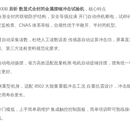
500B
辰昕 数显式全封闭金属摆锤冲击试验机
，核心特点
 八角形全封闭联锁防护结构，安全等级拉满 开门自动停机断电，试
安监检查、CNAS 体系审核，合规性优于半敞开、半封闭机型。
 数显自动采集读数，杜绝人工读数误差 传感器自动运算冲击功，屏幕
账、第三方送检资料规范化要求。
 半自动电动扬摆，省力高效适配批量检测 电机自动提锤挂摆，摆角统
性更好。
 铸钢重型机身，适配 850J 大能量重载冲击工况 自重抗震设计，
使用寿命更长。
 操作门槛低，上手简单易维护 集成触控控制面板，简单培训即可熟练
低。