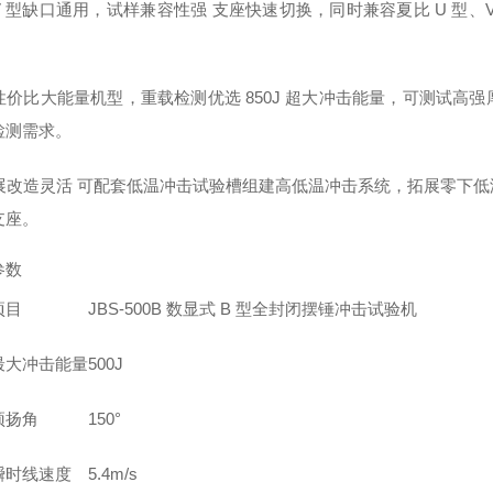
U/V 型缺口通用，试样兼容性强 支座快速切换，同时兼容夏比 U 
 高性价比大能量机型，重载检测优选 850J 超大冲击能量，可测试
检测需求。
 拓展改造灵活 可配套低温冲击试验槽组建高低温冲击系统，拓展零下
支座。
参数
项目
JBS-500B 数显式 B 型全封闭摆锤冲击试验机
最大冲击能量
500J
预扬角
150°
瞬时线速度
5.4m/s