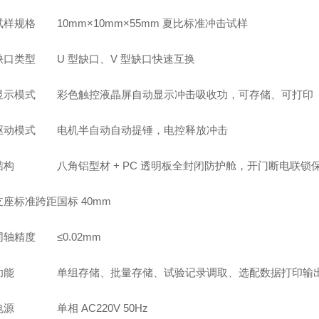
试样规格
10mm×10mm×55mm 夏比标准冲击试样
缺口类型
U 型缺口、V 型缺口快速互换
显示模式
彩色触控液晶屏自动显示冲击吸收功，可存储、可打印
驱动模式
电机半自动自动提锤，电控释放冲击
结构
八角铝型材 + PC 透明板全封闭防护舱，开门断电联锁
支座标准跨距
国标 40mm
同轴精度
≤0.02mm
功能
单组存储、批量存储、试验记录调取、选配数据打印输
电源
单相 AC220V 50Hz