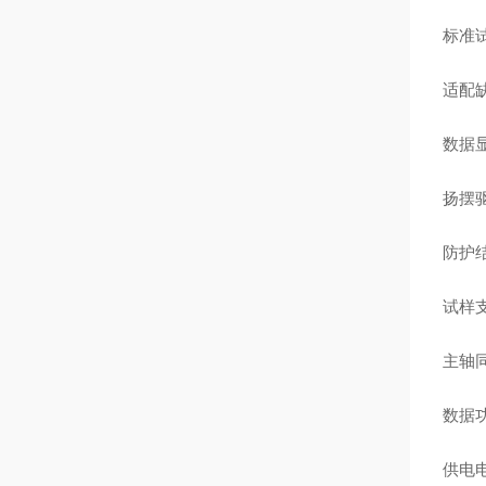
标准
适配
数据
扬摆
防护
试样
主轴
数据
供电