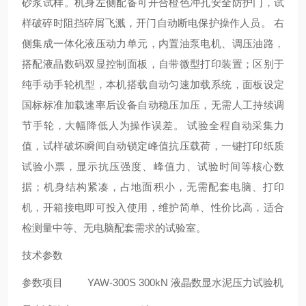
砂浆试样。机身左侧配备可开合橙色冲孔安全防护门，试
样破碎时阻挡碎屑飞溅，开门自动断电保护操作人员。 右
侧集成一体化液压动力单元，内置油泵电机、调压油路，
搭配液晶数码双显控制面板，自带微型打印装置；区别于
纯手动手轮机型，本机搭载自动匀速加载系统，面板设定
国标标准加载速率后设备自动稳压加压，无需人工持续调
节手轮，大幅降低人为操作误差。 试验全程自动采集力
值，试样破坏瞬间自动锁定峰值抗压载荷，一键打印纸质
试验小票，显示抗压强度、峰值力、试验时间等核心数
据；机身结构紧凑，占地面积小，无需配套电脑、打印
机，开箱接电即可投入使用，维护简单、性价比高，适合
检测量中等、无电脑配套需求的试验室。
技术参数
参数项目
YAW-300S 300kN 液晶数显水泥压力试验机