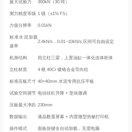
最大试验力
300kN（30 吨）
测力精度等级
1 级（±1% FS）
力值分辨率
0.01kN
标准水泥加载
2.4kN/s，0.01~10kN/s 区间可自由设定
速率
机身结构
四立柱三梁，上置油缸一体化连体柜体
立柱材质
4 根 40Cr 镀铬合金导向柱
标准压板尺寸
40×40mm 水泥专用抗压平板
试验空间调节
电动丝杠升降 + 垫块微调
压板最大净距
230mm
数据输出
液晶数显屏幕 + 内置微型热敏打印机
操作模式
面板按键全自动加载，无需电脑