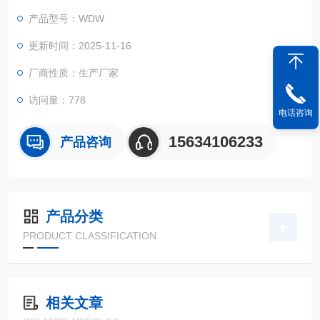
方便。主机采用伺服电机及伺服调速系统、精密减速机、高精度
产品型号：WDW
丝杠、具有传动平稳、噪音低、速度精度高、调速范围宽、使用
寿命长等特点；大液晶和微机实时显示，可显示试验力、峰值、
更新时间：2025-11-16
位移、速度、试验状态、曲线等，外观大方。
厂商性质：生产厂家
访问量：778
电话咨询
15634106233
产品咨询
产品分类
PRODUCT CLASSIFICATION
相关文章