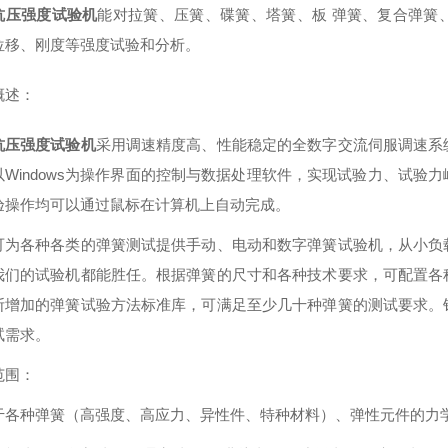
抗压强度试验机
能对拉簧、压簧、碟簧、塔簧、板 弹簧、复合弹簧
位移、刚度等强度试验和分析。
概述：
抗压强度试验机
采用调速精度高、性能稳定的全数字交流伺服调速系
以Windows为操作界面的控制与数据处理软件，实现试验力、试验
验操作均可以通过鼠标在计算机上自动完成。
可为各种各类的弹簧测试提供手动、电动和数字弹簧试验机，从小负
我们的试验机都能胜任。根据弹簧的尺寸和各种技术要求，可配置各
断增加的弹簧试验方法标准库，可满足至少几十种弹簧的测试要求。
试需求。
范围：
于各种弹簧（高强度、高应力、异性件、特种材料）、弹性元件的力