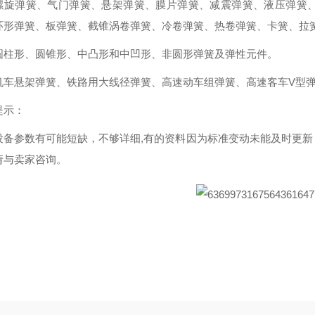
螺旋弹簧、气门弹簧、悬架弹簧、膜片弹簧、减震弹簧、液压弹簧
环形弹簧、板弹簧、截锥涡卷弹簧、冷卷弹簧、热卷弹簧、卡簧、拉
圆柱形、圆锥形、中凸形和中凹形、非圆形弹簧及弹性元件。
机车悬架弹簧、铁路用大线径弹簧、高速动车组弹簧、高速客车V型
提示：
设备参数有可能短缺，不够详细,有的资料因为标准变动未能及时更
请与卖家咨询。