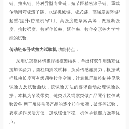
链、拉曳链、特种异型专业链，短节距精密滚子链、重载
传动用弯板滚子链、水泥机械链、板式链、高强度圆环链/
起重/提升/捞渣机/矿用、高强度链条索具等，做拉断强
度、抗拉强度、拉断伸长率、延伸率、拉伸变形等力学性
能的试验。
传动链条卧式拉力试验机
功能特点：
采用机架整体钢板焊接框架结构，单出杆双作用活塞缸
施加试验力，圆柱销插装试样，负荷传感器测力，根据试
样规格长度可有级调整拉伸空间，计算机屏幕控制并显示
试验力及试验曲线，按试验方法的要求自动处理试验数
据，本机为吊装带类、链类以及绳索类做产品逐个拉伸试
验设备,用于吊装带类产品的逐个拉伸负荷，破坏等试验，
要求操作灵活方便，加载缓慢平稳，机体承载能力强等优
点。