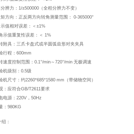
矩分辨力：1/±500000（全程分辨力不变）
扭矩方向：正反两方向转角测量范围： 0-365000°
角示值相对误差：＜±1%
转角示值重复性误差：＜ 1%
.扭转附具：三爪卡盘式或半圆弧齿形对夹夹具
试验行程：600mm
扭转速度控制范围：0.1°/min～720°/min 无极调速
试验机级别：0.5级
试验机尺寸：约2260*685*1580 mm（带储物空间）
外观：应符合GB/T2611要求
供电电源：220V，50Hz
重量：980KG
介绍：