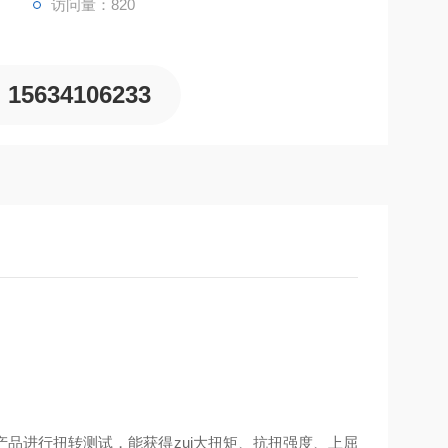
访问量：820
15634106233
品进行扭转测试，能获得zui大扭矩、抗扭强度、上屈