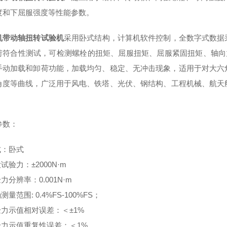
度和下屈服强度等性能参数。
机带动轴扭转试验机
采用卧式结构，计算机软件控制，全数字式数据
荷符合性测试，可检测螺栓的扭矩、屈服扭矩、屈服紧固扭矩、轴向
手动加载和卸荷功能，加载均匀、稳定、无冲击现象，适用于对大六角
角度等曲线，广泛用于风电、铁塔、光伏、钢结构、工程机械、航天
参数：
式：卧式
大试验力：±2000N·m
验力分辨率：0.001N·m
测量范围: 0.4%FS-100%FS；
验力示值相对误差：＜±1%
验力示值重复性误差：＜1%