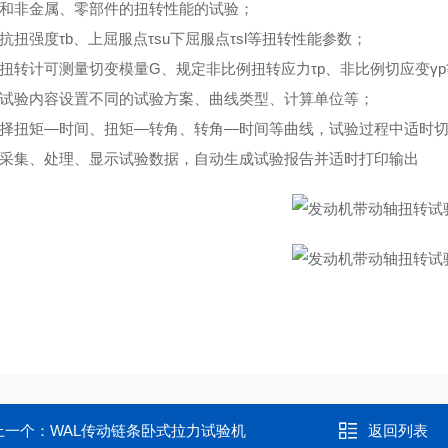
属和非金属、零部件的扭转性能的试验；
抗扭强度τb、上屈服点τsu下屈服点τsl等扭转性能参数；
备扭转计可测量切变模量G、规定非比例扭转应力τp、非比例切应变γ
据试验内容设置不同的试验方案、曲线类型、计算单位等；
选择扭矩—时间、扭矩—转角、转角—时间等曲线，试验过程中适时
动采集、处理、显示试验数据，自动生成试验报告并适时打印输出
上一个：
WAL传动链条卧式拉力试验机
返回列表