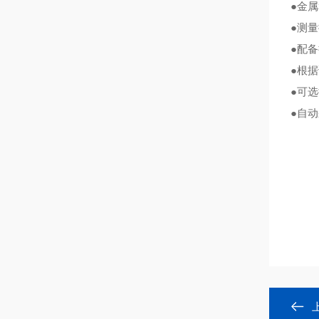
●金
●测量
●配
●根
●可
●自