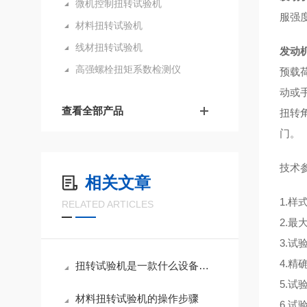
微机控制扭转试验机
服强
材料扭转试验机
线材扭转试验机
发动
高强螺栓扭矩系数检测仪
预载
动或
查看全部产品
扭转
门。
技术
相关文章
1.样
RELATED ARTICLES
2.最
3.试
4.精确
扭转试验机是一款什么设备？适用哪些行业场景？
5.试
材料扭转试验机的操作步骤
6.试