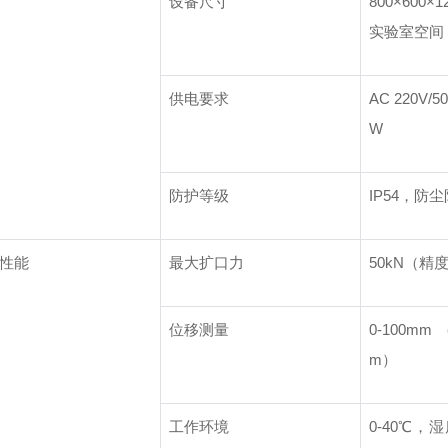
设备尺寸
800×600
实验室空间
供电要求
AC 220V/
W
防护等级
IP54，防
性能
最大扩口力
50kN（精度
位移测量
0-100m
m）
工作环境
0-40℃，