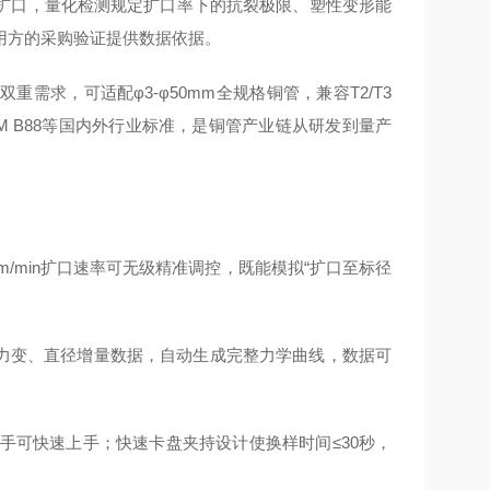
扩口，量化检测规定扩口率下的抗裂极限、塑性变形能
用方的采购验证提供数据依据。
求，可适配φ3-φ50mm全规格铜管，兼容T2/T3
ASTM B88等国内外行业标准，是铜管产业链从研发到量产
mm/min扩口速率可无级精准调控，既能模拟“扩口至标径
口力变、直径增量数据，自动生成完整力学曲线，数据可
新手可快速上手；快速卡盘夹持设计使换样时间≤30秒，