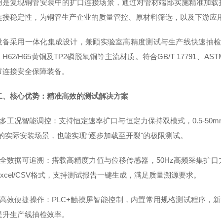
用是复现铜管安装中的扩口连接场景，通过对管材端部实施精准加载
连接稳定性，为铜管生产企业的质量管控、原材料筛选，以及下游应
设备采用一体化集成设计，兼顾实验室高精度测试与生产线快速抽检双重需
H62/H65黄铜及TP2磷脱氧铜等主流材质。符合GB/T 17791、
节连接安全保障装备。
二、核心优势：精准高效的测试解决方案
- 多工况智能调控：支持恒定速率扩口与恒定力保持双模式，0.5-50
"的实际安装场景，也能实现“逐步加载至开裂"的极限测试。
- 全数据可追溯：搭载高精度力值与位移传感器，50Hz高频采集扩
xcel/CSV格式，支持测试报告一键生成，满足质量溯源要求。
- 高效便捷操作：PLC+触摸屏智能控制，内置常用规格测试程序，
提升生产线抽检效率。