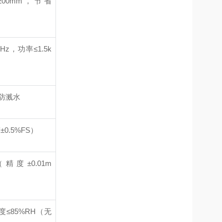
×1200mm，节省
50Hz，功率≤1.5k
尘防溅水
±0.5%FS）
m（精度±0.01m
湿度≤85%RH（无