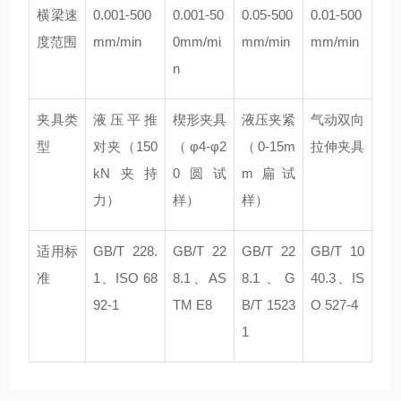
横梁速
0.001-500
0.001-50
0.05-500
0.01-500
度范围
mm/min
0mm/mi
mm/min
mm/min
n
夹具类
液压平推
楔形夹具
液压夹紧
气动双向
型
对夹（150
（φ4-φ2
（0-15m
拉伸夹具
kN夹持
0圆试
m扁试
力）
样）
样）
适用标
GB/T 228.
GB/T 22
GB/T 22
GB/T 10
准
1、ISO 68
8.1、AS
8.1、G
40.3、IS
92-1
TM E8
B/T 1523
O 527-4
1