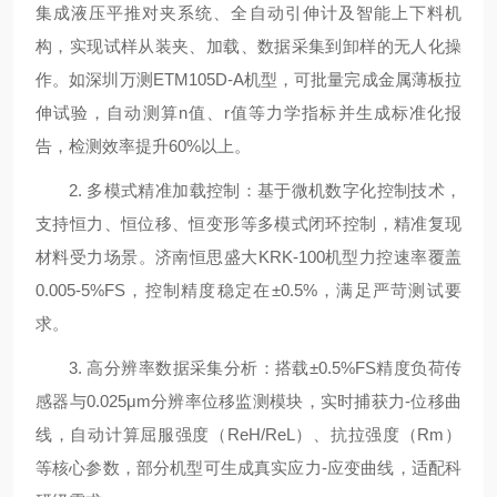
集成液压平推对夹系统、全自动引伸计及智能上下料机
构，实现试样从装夹、加载、数据采集到卸样的无人化操
作。如深圳万测ETM105D-A机型，可批量完成金属薄板拉
伸试验，自动测算n值、r值等力学指标并生成标准化报
告，检测效率提升60%以上。
2. 多模式精准加载控制：基于微机数字化控制技术，
支持恒力、恒位移、恒变形等多模式闭环控制，精准复现
材料受力场景。济南恒思盛大KRK-100机型力控速率覆盖
0.005-5%FS，控制精度稳定在±0.5%，满足严苛测试要
求。
3. 高分辨率数据采集分析：搭载±0.5%FS精度负荷传
感器与0.025μm分辨率位移监测模块，实时捕获力-位移曲
线，自动计算屈服强度（ReH/ReL）、抗拉强度（Rm）
等核心参数，部分机型可生成真实应力-应变曲线，适配科