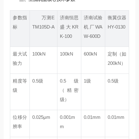
参数指
万测E
济南恒思
济南试验
衡翼仪器
标
TM105D-A
盛大KR
机厂WA
HY-0130
K-100
W-600D
最大试
100kN
100kN
600kN
定制（如
验力
200kN）
精度等
0.5级
0.5级
1级
0.5级
级
（精密
级）
位移分
0.025μm
0.001m
0.01mm
0.01mm
辨率
m