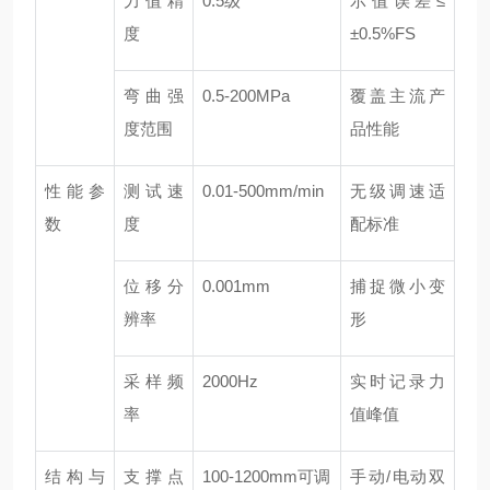
力值精
0.5级
示值误差≤
度
±0.5%FS
弯曲强
0.5-200MPa
覆盖主流产
度范围
品性能
性能参
测试速
0.01-500mm/min
无级调速适
数
度
配标准
位移分
0.001mm
捕捉微小变
辨率
形
采样频
2000Hz
实时记录力
率
值峰值
结构与
支撑点
100-1200mm可调
手动/电动双