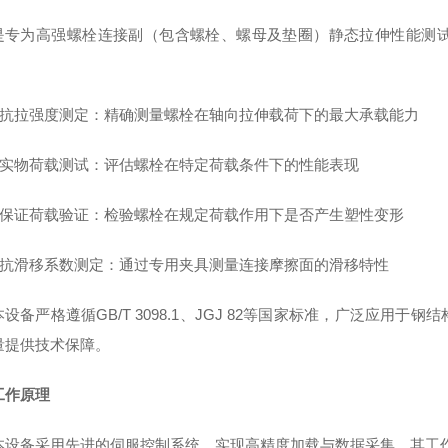
是专为高强螺栓连接副（包含螺栓、螺母及垫圈）静态拉伸性能测
• 抗拉强度测定：精确测量螺栓在轴向拉伸载荷下的最大承载能力
• 实物荷载测试：评估螺栓在特定荷载条件下的性能表现
• 保证荷载验证：检验螺栓在规定荷载作用下是否产生塑性变形
• 抗滑移系数测定：通过专用夹具测量连接摩擦面的滑移特性
本设备严格遵循GB/T 3098.1、JGJ 82等国家标准，广泛应
量提供技术保障。
工作原理
本设备采用先进的伺服控制系统，实现高精度加载与数据采集，其工