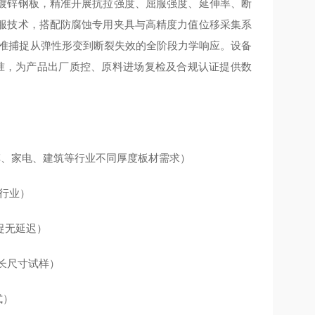
镀锌钢板，精准开展抗拉强度、屈服强度、延伸率、断
服技术，搭配防腐蚀专用夹具与高精度力值位移采集系
精准捕捉从弹性形变到断裂失效的全阶段力学响应。设备
19热镀锌专项标准，为产品出厂质控、原料进场复检及合规认证提供数
，覆盖汽车、家电、建筑等行业不同厚度板材需求）
性行业）
捕捉无延迟）
适配长尺寸试样）
式）