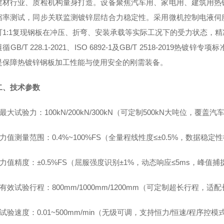
建材行业、质检机构量身打造。设备聚焦汽车用、家电用、建筑用热
缩率测试，同步关联监测镀锌层结合力稳定性。采用微机控制电液伺
可1:1复现钢板在冲压、折弯、安装承载等实际工况下的受力状态，
循GB/T 228.1-2021、ISO 6892-1及GB/T 2518-20
是保障热镀锌钢板加工性能与使用安全的刚需装备。
二、技术参数
- 最大试验力：100kN/200kN/300kN（可定制500kN大吨位
- 力值测量范围：0.4%~100%FS（全量程线性度≤±0.5%，数据稳定
- 力值精度：±0.5%FS（屈服强度识别±1%，动态响应≤5ms，峰值
- 有效试验行程：800mm/1000mm/1200mm（可定制超长行程，
- 试验速度：0.01~500mm/min（无级可调，支持恒力/恒速/程序控模