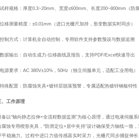
- 试样规格：厚度0.3~20mm、宽度≤600mm、长度200~800mm
- 位移测量精度：±0.01mm（进口光栅尺加持，形变数据实时同步）
- 控制方式：计算机全自动控制，专用软件支持参数预设与数据追溯
- 数据输出：自动生成力-位移曲线及报告，支持PDF/Excel快速导出
- 电源要求：AC 380V±10%，50Hz（独立伺服单元，适配工业用电）
- 特殊配置：防腐蚀夹具+镀锌层脱落预警，专属适配热镀锌钢板特性
三、工作原理
设备以“轴向静态拉伸+全流程数据监测"为核心原理，通过电液伺服
防腐蚀专用楔形夹具，“防滑定位+居中夹持"设计确保受力轴线一致
序平稳施力。过程中进口力值传感器实时采力，光栅尺同步捕捉伸长