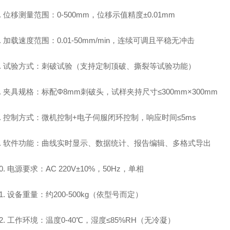
4. 位移测量范围：0-500mm，位移示值精度
±0.01mm
.
加载速度范围：0.01-50mm/min，连续可调且平稳无冲击
6. 试验方式：刺破试验（支持定制顶破、撕裂等试验功能）
7. 夹具规格：标配
Φ8mm
刺破头，试样夹持尺寸≤300mm×300mm
8. 控制方式：微机控制+电子伺服闭环控制，响应时间≤5
ms
9. 软件功能：曲线实时显示、数据统计、报告编辑、多格式导出
0. 电源要求：AC 220V
±10%
，50Hz，单相
11. 设备重量：约200-500kg（依型号而定）
12. 工作环境：温度0-40℃，湿度≤85%RH（无冷凝）