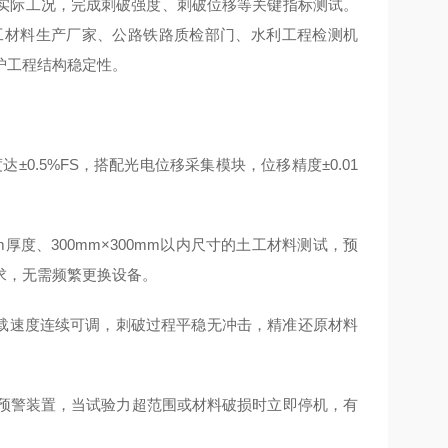
实际工况，完成刺破强度、刺破位移等关键指标测试。
务于土工材料生产厂家、公路铁路质检部门、水利工程检测机
护工程结构稳定性。
度达
±0.5%FS
，搭配光电位移采集模块，位移精度
±0.01
m厚度、300mm×300mm以内尺寸的土工材料测试，预
求，无需频繁更换设备。
min加载速度连续可调，刺破过程平稳无冲击，精准还原材料
裂预警装置，当试验力超范围或材料破损时立即停机，有