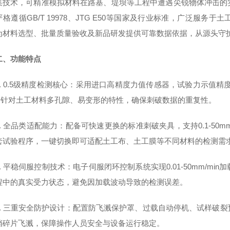
集技术，可精准模拟材料在路基、堤坝等工程中遭遇尖锐物体冲击的
格遵循GB/T 19978、JTG E50等国家及行业标准，广泛服
为材料选型、批量质量验收及新品研发提供可靠数据依据，从源头守
二、功能特点
1. 0.5级精度检测核心：采用进口高精度力值传感器，试验力示值精
，针对土工材料多孔隙、易变形的特性，确保刺破数据的重复性。
2. 全品类适配能力：配备可快速更换的标准刺破夹具，支持0.1-50m
套试验程序，一键切换即可适配土工布、土工膜等不同材料的检测需
3. 平稳伺服控制技术：电子伺服闭环控制系统实现0.01-50mm/
程中的真实受力状态，避免因加载波动导致的检测误差。
4. 三重安全防护设计：配置防飞溅保护罩、过载自动停机、试样破
挡碎片飞溅，保障操作人员安全与设备运行稳定。