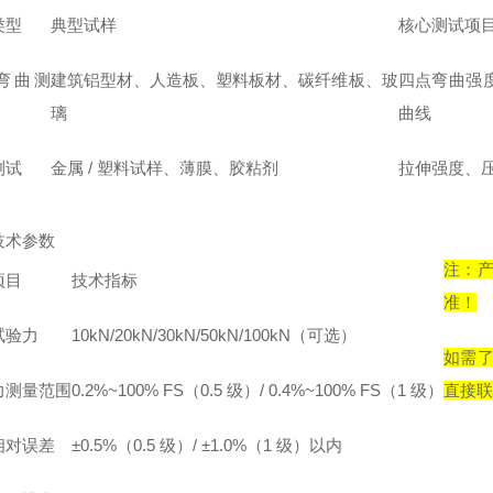
类型
典型试样
核心测试项
弯曲测
建筑铝型材、人造板、塑料板材、碳纤维板、玻
四点弯曲强度
璃
曲线
测试
金属 / 塑料试样、薄膜、胶粘剂
拉伸强度、压
技术参数
注：
项目
技术指标
准！
试验力
10kN/20kN/30kN/50kN/100kN（可选）
如需
力测量范围
0.2%~100% FS（0.5 级）/ 0.4%~100% FS（1 级）
直接联
相对误差
±0.5%（0.5 级）/ ±1.0%（1 级）以内