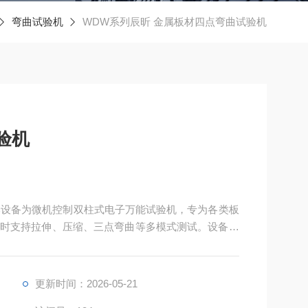
弯曲试验机
WDW系列辰昕 金属板材四点弯曲试验机
验机
，本设备为微机控制双柱式电子万能试验机，专为各类板
时支持拉伸、压缩、三点弯曲等多模式测试。设备最
用工装，可精准测定材料的弯曲强度、弯曲弹性模量、挠
O、ASTM 等国内外标准，是金属、塑料、复合材料、
更新时间：2026-05-21