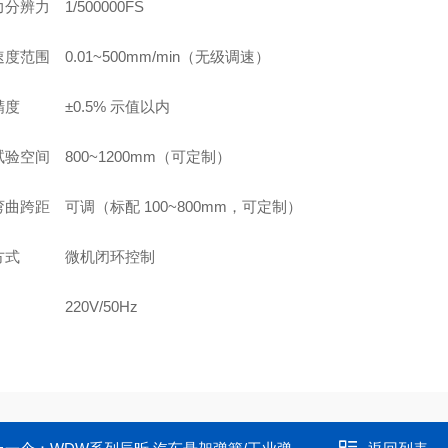
力分辨力
1/500000FS
速度范围
0.01~500mm/min（无级调速）
精度
±0.5% 示值以内
试验空间
800~1200mm（可定制）
弯曲跨距
可调（标配 100~800mm，可定制）
方式
微机闭环控制
220V/50Hz