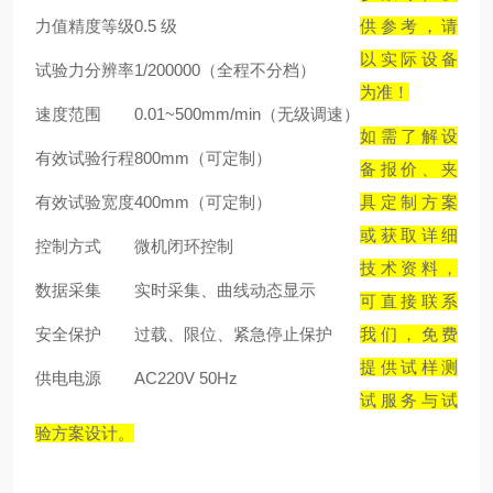
力值精度等级
0.5 级
供参考，请
以实际设备
试验力分辨率
1/200000（全程不分档）
为准！
速度范围
0.01~500mm/min（无级调速）
如需了解设
有效试验行程
800mm（可定制）
备报价、夹
有效试验宽度
400mm（可定制）
具定制方案
或获取详细
控制方式
微机闭环控制
技术资料，
数据采集
实时采集、曲线动态显示
可直接联系
安全保护
过载、限位、紧急停止保护
我们，免费
提供试样测
供电电源
AC220V 50Hz
试服务与试
验方案设计。