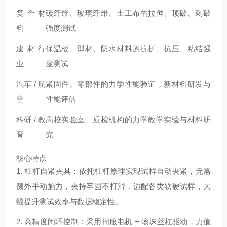
复合材
碳纤维、玻璃纤维、土工布的拉伸、顶破、刺破
料
强度测试
建材行
保温板、型材、防水材料的抗折、抗压、粘结强
业
度测试
汽车 / 航
紧固件、零部件的力学性能验证，新材料研发与
空
性能评估
科研 / 教
高校实验室、质检机构的力学教学实验与材料研
育
究
核心特点
1. 杠杆自紧夹具：依托杠杆原理实现试样自动夹紧，无需
额外手动施力，夹持牢固不打滑，适配各类软硬试样，大
幅提升测试效率与数据稳定性。
2. 高精度闭环控制：采用伺服电机 + 滚珠丝杠驱动，力值