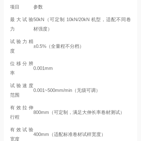
项目
参数
最大试验
50kN（可定制 10kN/20kN 机型，适配不同卷
力
材强度）
试验力精
±0.5%（全量程不分档）
度
位移分辨
0.001mm
率
试验速度
0.001~500mm/min（无级可调）
范围
有效拉伸
800mm（可定制，满足大伸长率卷材测试）
行程
有效试验
400mm（适配标准卷材试样宽度）
宽度