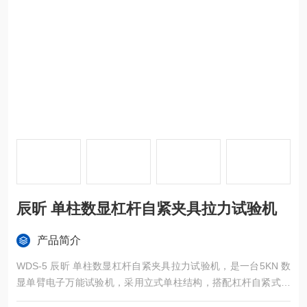
辰昕 单柱数显杠杆自紧夹具拉力试验机
产品简介
WDS-5 辰昕 单柱数显杠杆自紧夹具拉力试验机，是一台5KN 数
显单臂电子万能试验机，采用立式单柱结构，搭配杠杆自紧式夹
具，无需额外动力即可实现试样的自动夹紧，专为小力值材料的