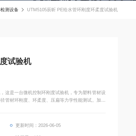
度检测设备
UTM5105辰昕 PE给水管环刚度环柔度试验机
柔度试验机
试验机，这是一台微机控制环刚度试验机，专为塑料管材设
 的大口径管材环刚度、环柔度、压扁等力学性能测试。加高
业软件，实时采集力 - 位移曲线并自动计算环刚度
符合 GB/T 9647 等国家标准。
更新时间：2026-06-05