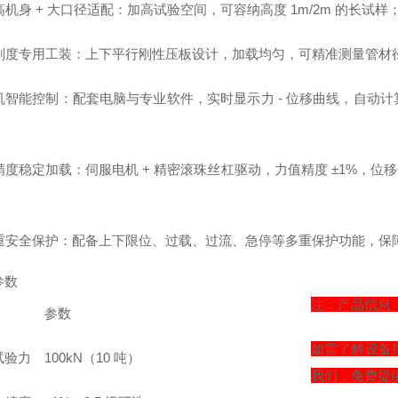
加高机身 + 大口径适配：加高试验空间，可容纳高度 1m/2m 的长试
 环刚度专用工装：上下平行刚性压板设计，加载均匀，可精准测量管
 微机智能控制：配套电脑与专业软件，实时显示力 - 位移曲线，自
高精度稳定加载：伺服电机 + 精密滚珠丝杠驱动，力值精度 ±1%，位
。
 多重安全保护：配备上下限位、过载、过流、急停等多重保护功能，保
参数
注：产品信息
参数
如需了解设备
试验力
100kN（10 吨）
我们，免费提