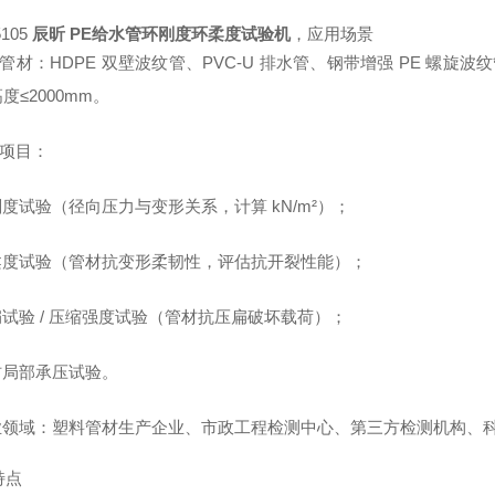
105
辰昕 PE给水管环刚度环柔度试验机
，应用场景
配管材：HDPE 双壁波纹管、PVC-U 排水管、钢带增强 PE 螺旋
度≤2000mm。
试项目：
刚度试验（径向压力与变形关系，计算 kN/m²）；
环柔度试验（管材抗变形柔韧性，评估抗开裂性能）；
扁试验 / 压缩强度试验（管材抗压扁破坏载荷）；
材局部承压试验。
行业领域：塑料管材生产企业、市政工程检测中心、第三方检测机构、
特点