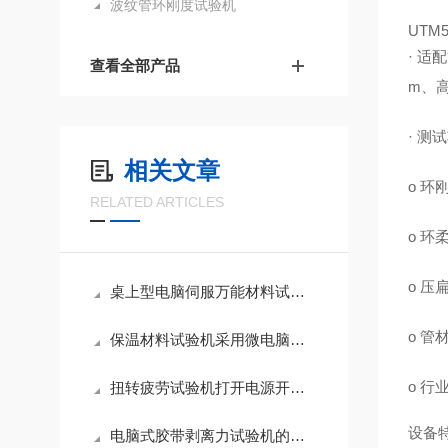
波纹管环刚度试验机
UTM5
· 适
查看全部产品
m、高
· 测
相关文章
o 环
RELATED ARTICLES
o 
o 压
桌上型电脑伺服万能材料试验机使用注意事项
o 管
保温材料试验机采用微电脑自动控制和数据采集系统
o 
扭转疲劳试验机打开电源开关设备没有反应怎么回事？
设备
电脑式胶带剥离力试验机的调试以及操作方法