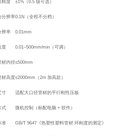
力精度
±1%（0.5 级可选）
力分辨率
0.1N（全程不分档）
分辨率
0.01mm
速度
0.01–500mm/min（可调）
管材内径
≤500mm
管材高度
≤2000mm（2m 加高款）
尺寸
适配大口径管材的平行刚性压板
方式
微机控制（标配电脑 + 软件）
标准
GB/T 9647《热塑性塑料管材 环刚度的测定》