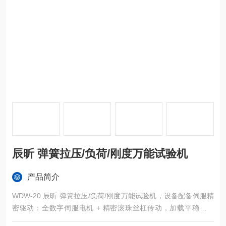
辰昕 弹簧拉压/负荷/刚度万能试验机
产品简介
WDW-20 辰昕 弹簧拉压/负荷/刚度万能试验机，设备配备伺服精
密驱动：全数字伺服电机 + 精密滚珠丝杠传动，加载平稳无冲
击，试验速度 0.001~300mm/min 大范围无级调速，低速测试微