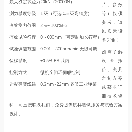
最大额定试验力
20kN（20000N）
片、参数
测力精度等级
1 级（可选 0.5 级高精度）
等）仅供
参考，请
有效测力范围
2%～100%FS
以实际设
有效试验行程
0～600mm（可定制加长行程）
备为准！
试验调速范围
0.001～300mm/min 无级可调
如需了解
位移精度
±0.5% FS 以内
设备报
价、夹具
控制方式
微机全闭环伺服控制
定制方案
适配弹簧线径
0.3mm~22mm 各类工业弹簧
或获取详
细技术资
料，可直接联系我们，免费提供试样测试服务与试验方案
设计。