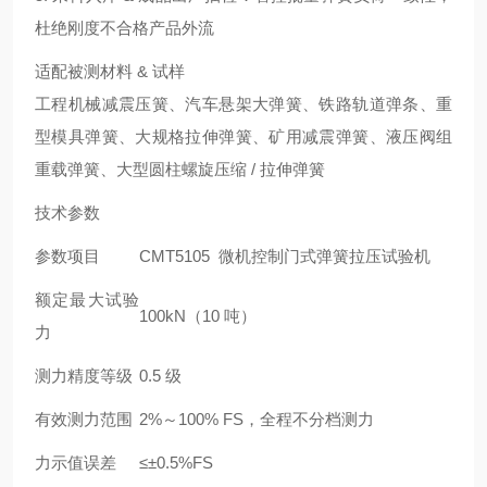
杜绝刚度不合格产品外流
适配被测材料 & 试样
工程机械减震压簧、汽车悬架大弹簧、铁路轨道弹条、重
型模具弹簧、大规格拉伸弹簧、矿用减震弹簧、液压阀组
重载弹簧、大型圆柱螺旋压缩 / 拉伸弹簧
技术参数
参数项目
CMT5105 微机控制门式弹簧拉压试验机
额定最大试验
100kN（10 吨）
力
测力精度等级
0.5 级
有效测力范围
2%～100% FS，全程不分档测力
力示值误差
≤±0.5%FS