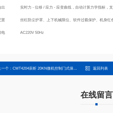
输出
实时力 - 位移 / 应力 - 应变曲线，自动计算力学指
配置
丝杠防尘护罩、上下机械限位、软件过载保护、机身红
供电
AC220V 50Hz
上一个：
CMT4204辰昕 20KN微机控制门式保温材料拉力试验机
返回列表
在线留言