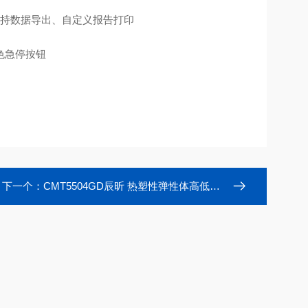
标，支持数据导出、自定义报告打印
色急停按钮
下一个：
CMT5504GD辰昕 热塑性弹性体高低温拉力试验机