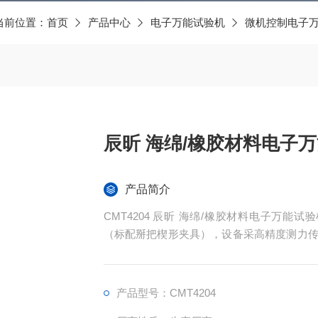
当前位置：
首页
产品中心
电子万能试验机
微机控制电子
辰昕 海绵/橡胶材料电子
产品简介
CMT4204 辰昕 海绵/橡胶材料电子万能
（标配掰把楔形夹具），设备采高精度测力传感
度，全程不分档有效测力区间 2%~100% 
据重复性好；传感器可送至第三方计量院完成量
验收、工程送检合规要求。
产品型号：CMT4204