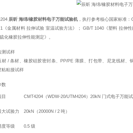
204
辰昕 海绵/橡胶材料电子万能试验机
，执行参考核心国家标准：GB
28.1《金属材料 拉伸试验 室温试验方法》； GB/T 1040《塑料 拉伸性
8《硫化橡胶拉伸性能测定》。
检测试样
板材 / 条材、橡胶硅胶密封条、PP/PE 薄膜、打包带、尼龙线
胶粘粘接试样
参数
项目
CMT4204（WDW-20/UTM4204）20kN 门式电
最大试验力
20kN（20000N / 2 吨）
精度等级
0.5 级