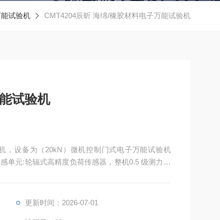
万能试验机
CMT4204辰昕 海绵/橡胶材料电子万能试验机
万能试验机
试验机，设备为（20kN）微机控制门式电子万能试验机
单元:轮辐式高精度负荷传感器，整机0.5 级测力精
FS，小力、中力区间测力分辨率稳定，同批次试样测试数
值溯源检定，满足 CNAS 实验室体系审核、招投标
更新时间：2026-07-01