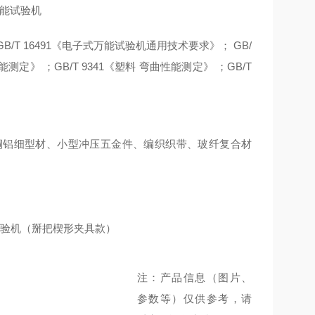
/T 16491《电子式万能试验机通用技术要求》； GB/
能测定》 ；GB/T 9341《塑料 弯曲性能测定》 ；GB/T
材、铜铝细型材、小型冲压五金件、编织织带、玻纤复合材
子万能试验机（掰把楔形夹具款）
注：产品信息（图片、
参数等）仅供参考，请