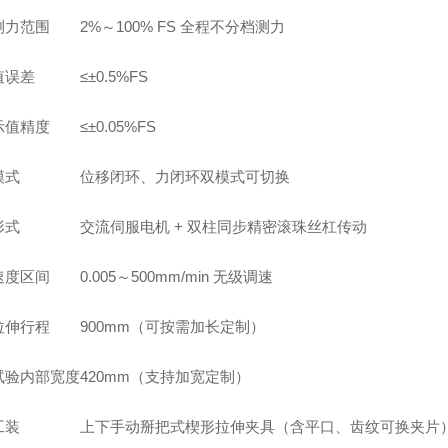
测力范围
2%～100% FS 全程不分档测力
值误差
≤±0.5%FS
示值精度
≤±0.05%FS
模式
位移闭环、力闭环双模式可切换
形式
交流伺服电机 + 双柱同步精密滚珠丝杠传动
速度区间
0.005～500mm/min 无级调速
拉伸行程
900mm（可按需加长定制）
试验内部宽度
420mm（支持加宽定制）
工装
上下手动掰把式楔形拉伸夹具（含平口、齿纹可换夹片