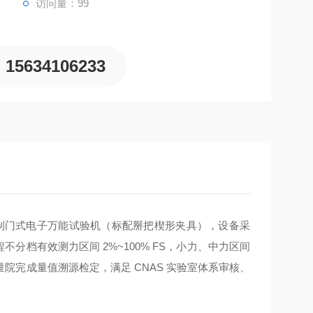
访问量：99
15634106233
控制门式电子万能试验机（标配掰把楔形夹具），设备采
不分档有效测力区间 2%~100% FS，小力、中力区间
完成量值溯源检定，满足 CNAS 实验室体系审核、