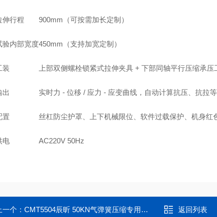
拉伸行程
900mm（可按需加长定制）
试验内部宽度
450mm（支持加宽定制）
工装
上部双侧螺栓锁紧式拉伸夹具 + 下部同轴平行压缩承压
输出
实时力 - 位移 / 应力 - 应变曲线，自动计算抗压、
配置
丝杠防尘护罩、上下机械限位、软件过载保护、机身红
供电
AC220V 50Hz
上一个：
CMT5504辰昕 50KN气弹簧压缩专用款压缩试验机
返回列表