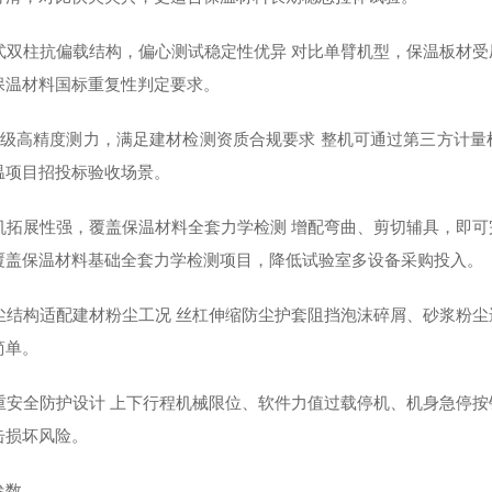
 门式双柱抗偏载结构，偏心测试稳定性优异 对比单臂机型，保温板材
保温材料国标重复性判定要求。
 0.5 级高精度测力，满足建材检测资质合规要求 整机可通过第三方
温项目招投标验收场景。
 一机拓展性强，覆盖保温材料全套力学检测 增配弯曲、剪切辅具，即
覆盖保温材料基础全套力学检测项目，降低试验室多设备采购投入。
 防尘结构适配建材粉尘工况 丝杠伸缩防尘护套阻挡泡沫碎屑、砂浆粉
简单。
 多重安全防护设计 上下行程机械限位、软件力值过载停机、机身急停
击损坏风险。
参数