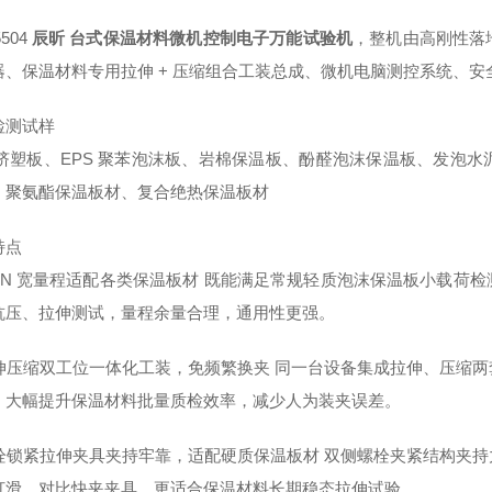
504
辰昕 台式保温材料微机控制电子万能试验机
，整机由高刚性落
器、保温材料专用拉伸 + 压缩组合工装总成、微机电脑测控系统、
检测试样
S 挤塑板、EPS 聚苯泡沫板、岩棉保温板、酚醛泡沫保温板、发泡
、聚氨酯保温板材、复合绝热保温板材
特点
 50kN 宽量程适配各类保温板材 既能满足常规轻质泡沫保温板小载
抗压、拉伸测试，量程余量合理，通用性更强。
 拉伸压缩双工位一体化工装，免频繁换夹 同一台设备集成拉伸、压缩
，大幅提升保温材料批量质检效率，减少人为装夹误差。
 螺栓锁紧拉伸夹具夹持牢靠，适配硬质保温板材 双侧螺栓夹紧结构夹
打滑，对比快夹夹具，更适合保温材料长期稳态拉伸试验。