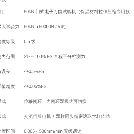
项目
50kN 门式电子万能试验机（保温材料拉伸压缩专用款
最大试验力
50kN（50000N / 5 吨）
精度等级
0.5 级
测力范围
2%～100% FS 全程不分档测力
值误差
≤±0.5%FS
示值精度
≤±0.05%FS
模式
位移闭环、力闭环双模式可切换
形式
交流伺服电机 + 双柱同步精密滚珠丝杠传动
速度区间
0.005～500mm/min 无级调速