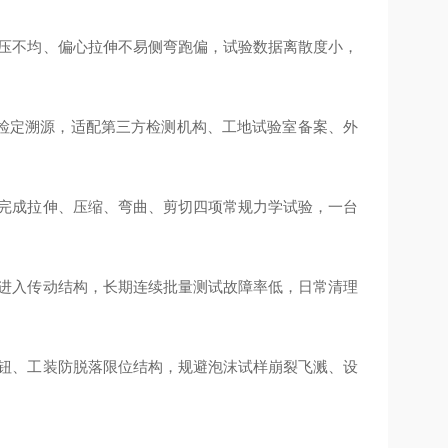
受压不均、偏心拉伸不易侧弯跑偏，试验数据离散度小，
计量检定溯源，适配第三方检测机构、工地试验室备案、外
可完成拉伸、压缩、弯曲、剪切四项常规力学试验，一台
尘进入传动结构，长期连续批量测试故障率低，日常清理
按钮、工装防脱落限位结构，规避泡沫试样崩裂飞溅、设