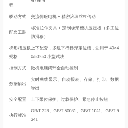
900mm
程
驱动方式
交流伺服电机 + 精密滚珠丝杠传动
标准拉伸夹具 + 定制梯形槽抗压压板（多工位
配套工装
防滑移）
梯形槽压板
上下配套，多组平行梯形定位槽，适用于 40×4
规格
0/50×50 小型试块
控制方式
微机电脑闭环全自动控制
实时曲线显示、自动报表、存储、打印、数据
数据输出
导出
安全配置
上下限位保护、过载保护、紧急停止按钮
GB/T 228、GB/T 50081、GB/T 1041、GB/T 9
执行标准
341