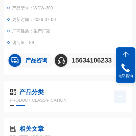
托电脑闭环伺服控制系统，可完成拉伸、压缩、弯曲、剪切等多
产品型号：WDW-300
种力学试验，梯形槽压板适配多块小型试样同步抗压测试，广泛
用于金属、非金属材料的抗拉、抗压、抗弯、弹性模量等力学性
更新时间：2026-07-08
能检测，匹配材料力学检测国家标准。
厂商性质：生产厂家
访问量：89
15634106233
产品咨询
电话咨询
产品分类
PRODUCT CLASSIFICATION
相关文章