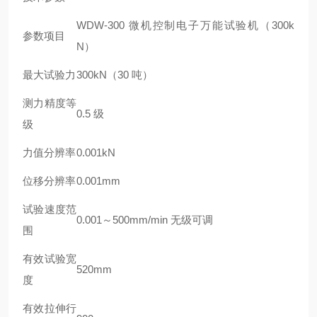
WDW-300 微机控制电子万能试验机（300k
参数项目
N）
最大试验力
300kN（30 吨）
测力精度等
0.5 级
级
力值分辨率
0.001kN
位移分辨率
0.001mm
试验速度范
0.001～500mm/min 无级可调
围
有效试验宽
520mm
度
有效拉伸行