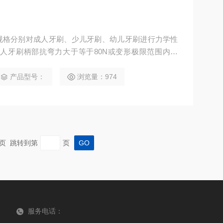
规格分别对成人牙刷、少儿牙刷、幼儿牙刷进行力学性
人牙刷柄部抗弯力大于等于80N或变形极限范围内不
力60N或变形极限范围内不断，成人牙刷劲部抗弯力
不断，少儿牙刷和幼儿牙刷劲部抗弯力25N或变形极限范
产品型号：
浏览量：974
性能测试分析研究。
 末页 跳转到第
页
服务电话：