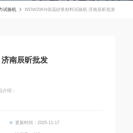
力试验机
WDW20KN保温砂浆材料试验机 济南辰昕批发
 济南辰昕批发
品介绍：
由高精度滚珠丝杠与精密直线导轨组成高强度主机框
保正主机的尺寸公差及整机精度。
更新时间：2025-11-17