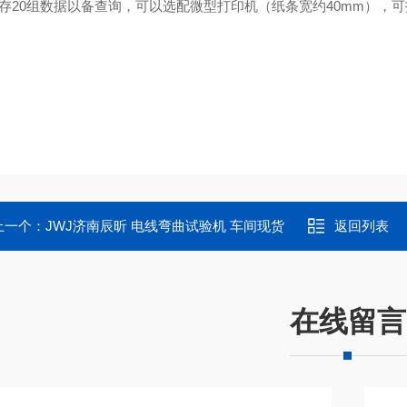
保存20组数据以备查询，可以选配微型打印机（纸条宽约40mm），
上一个：
JWJ济南辰昕 电线弯曲试验机 车间现货
返回列表
在线留言