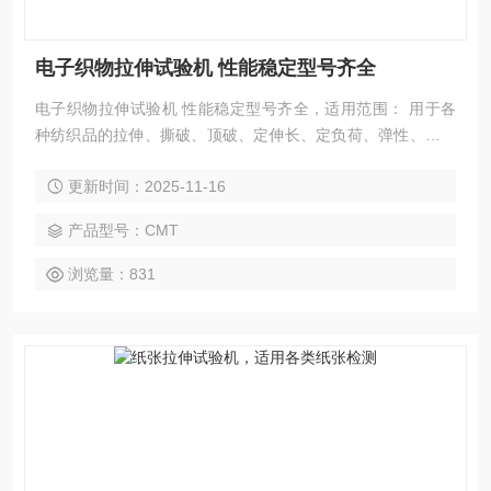
电子织物拉伸试验机 性能稳定型号齐全
电子织物拉伸试验机 性能稳定型号齐全，适用范围： 用于各
种纺织品的拉伸、撕破、顶破、定伸长、定负荷、弹性、缝线
滑移、剥离等力学性能测试，并广泛用于橡胶、塑料、皮革、
更新时间：2025-11-16
金属、线材、纸张、包装、建材、石化、电工、土工材料之拉
伸、压缩、弯折、粘接、剥离、撕裂、顶破、蠕变等试验的力
产品型号：CMT
值、伸长、变形测试。
浏览量：831