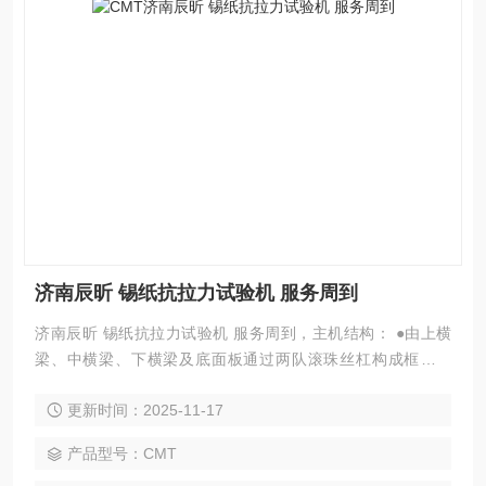
济南辰昕 锡纸抗拉力试验机 服务周到
济南辰昕 锡纸抗拉力试验机 服务周到，主机结构： ●由上横
梁、中横梁、下横梁及底面板通过两队滚珠丝杠构成框架结
构。了框架结构的刚性。 ●由全数字交流伺服电机驱动驱动中
更新时间：2025-11-17
国台湾减速机及同步齿型带，带动两对高精度无间隙的精密滚
珠丝杆转动。其加载平稳、无间隙、传动效率高。
产品型号：CMT