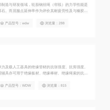
胎制造与研发领域，轮胎钢丝绳（帘线）的力学性能是
基石。而屈服点延伸率作为评价其耐疲劳性及与橡胶粘
至关重要。本文将为您全面解析用于此项测试的高精度
率试验机，助您做出明智的选型决策。
产品型号：wdw
浏览量：288
承力及载人工器具的绝缘管材的抗张强度、抗剪强度、
同辅具亦可用于绝缘板材、绝缘棒材、绝缘绳索的抗张
泛。
产品型号：WDW
浏览量：815