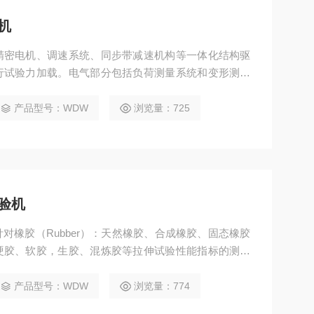
机
精密电机、调速系统、同步带减速机构等一体化结构驱
行试验力加载。电气部分包括负荷测量系统和变形测量
结果均可以在大屏幕液晶上实时显示,并具有过载保护
产品型号：WDW
浏览量：725
验机
对橡胶（Rubber）：天然橡胶、合成橡胶、固态橡胶
硬胶、软胶，生胶、混炼胶等拉伸试验性能指标的测试
产品型号：WDW
浏览量：774