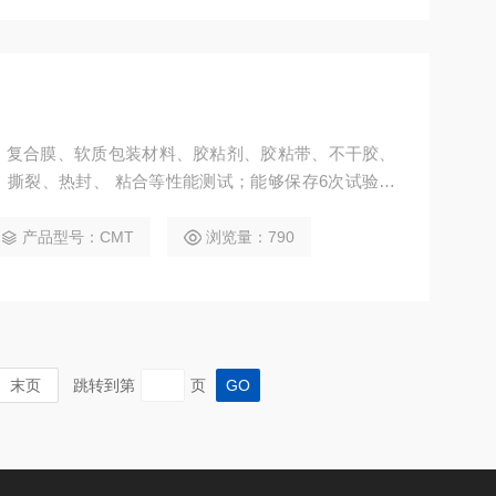
、复合膜、软质包装材料、胶粘剂、胶粘带、不干胶、
撕裂、热封、 粘合等性能测试；能够保存6次试验数
等必要的功能。
产品型号：CMT
浏览量：790
末页
跳转到第
页