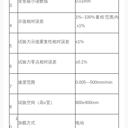
变形最小读数值
0.01mm
3
1%--100%量程范围内
示值相对误差
4
±1%
试验力示值重复性相对误差
≤1%
5
试验力零点相对误差
±0.1%
6
速度范围
0.005---500mm/min
7
试验空间（高x宽）
800x400mm
8
1
加载方式
电动
0