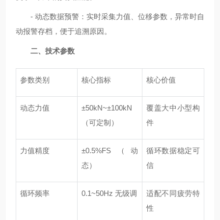
- 动态数据预警：实时采集力值、位移参数，异常时自
动报警存档，便于追溯原因。
二、技术参数
参数类别
核心指标
核心价值
动态力值
±50kN~±100kN
覆盖大中小型构
（可定制）
件
力值精度
±0.5%FS（动
循环数据稳定可
态）
信
循环频率
0.1~50Hz 无级调
适配不同疲劳特
性