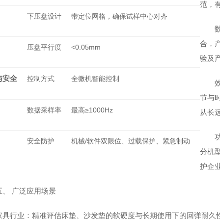
范，
下压盘设计
带定位网格，确保试样中心对齐
合，
压盘平行度
<0.05mm
验及
与安全
控制方式
全微机智能控制
节与
数据采样率
最高≥1000Hz
从长
安全防护
机械/软件双限位、过载保护、紧急制动
分机
护企
五、 广泛应用场景
家具行业：精准评估床垫、沙发垫的软硬度与长期使用下的回弹耐久