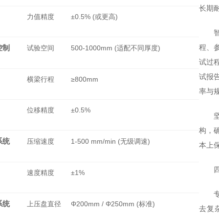
长期
力值精度
±0.5% (或更高)
程、
控制
试验空间
500-1000mm (适配不同厚度)
试过
试报
横梁行程
≥800mm
率与
位移精度
±0.5%
构，
系统
压缩速度
1-500 mm/min (无级调速)
本上
速度精度
±1%
系统
上压盘直径
Φ200mm / Φ250mm (标准)
去复