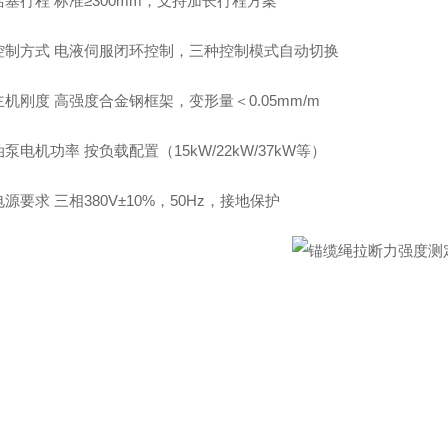
活塞行程 标准≥300mm，支持加长行程方案
控制方式 电液伺服闭环控制，三种控制模式自动切换
主机刚度 高强度合金钢框架，变形量＜0.05mm/m
油泵电机功率 按负载配置（15kW/22kW/37kW等）
电源要求 三相380V±10%，50Hz，接地保护