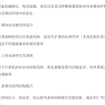
配备机械限位、电控超载、液压过压及试样断裂紧急制动等多重保护
高压测试环境中的安全。
4. 模块化试验空间设计
采用高刚性四立柱框架结构，提供可扩展的拉伸空间（支持定制长度
满足不同规格索具的测试需求。
5. 人性化操作交互体验
基于计算机的全自动控制流程，简化参数设置与试验监控；软件界面
检测效率。
6. 多模式协同控制能力
支持恒应力、恒应变、恒位移等多种控制模式无缝切换，满足ISO 753
性。