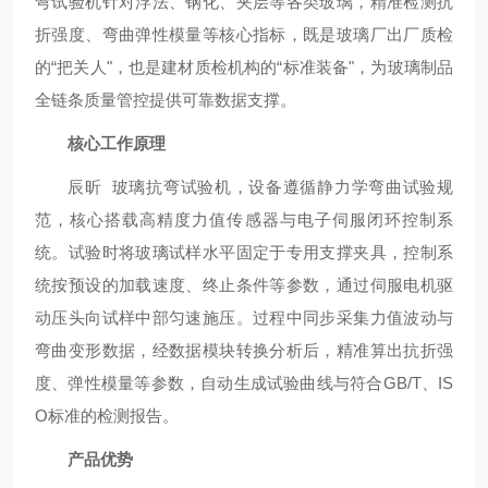
弯试验机针对浮法、钢化、夹层等各类玻璃，精准检测抗
折强度、弯曲弹性模量等核心指标，既是玻璃厂出厂质检
的“把关人"，也是建材质检机构的“标准装备"，为玻璃制品
全链条质量管控提供可靠数据支撑。
核心工作原理
辰昕 玻璃抗弯试验机，设备遵循静力学弯曲试验规
范，核心搭载高精度力值传感器与电子伺服闭环控制系
统。试验时将玻璃试样水平固定于专用支撑夹具，控制系
统按预设的加载速度、终止条件等参数，通过伺服电机驱
动压头向试样中部匀速施压。过程中同步采集力值波动与
弯曲变形数据，经数据模块转换分析后，精准算出抗折强
度、弹性模量等参数，自动生成试验曲线与符合GB/T、IS
O标准的检测报告。
产品优势