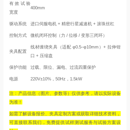
有效试验
400mm
宽度
驱动系统
进口伺服电机 + 精密行星减速机 + 滚珠丝杠
控制方式
微机闭环控制（力 / 位移 / 变形三闭环）
线材缠绕夹具（适配 φ0.5–φ10mm）+ 拉伸钳
夹具配置
口 + 压缩盘
保护功能
过载、限位、漏电、过流四重保护
电源
220V±10%，50Hz，1.5kW
注：产品信息（图片、参数等）仅供参考，请以实际设备
为准！
如需了解设备报价、夹具定制方案或获取详细技术资料，
可直接联系我们，免费提供试样测试服务与试验方案设